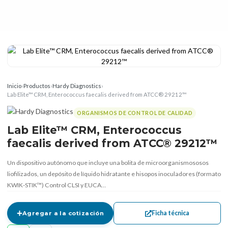
Inicio
›
Productos
›
Hardy Diagnostics
›
Lab Elite™ CRM, Enterococcus faecalis derived from ATCC® 29212™
ORGANISMOS DE CONTROL DE CALIDAD
Lab Elite™ CRM, Enterococcus
faecalis derived from ATCC® 29212™
Un dispositivo autónomo que incluye una bolita de microorganismososos
liofilizados, un depósito de líquido hidratante e hisopos inoculadores (formato
KWIK-STIK™) Control CLSI y EUCA…
Ficha técnica
Agregar a la cotización