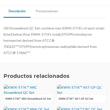
Descripción
Presentaciones
GN Streamlined QC Set contiene two KWIK-STIKs of each strain
listed below (four KWIK-STIKs total).0755PEnterobacter
hormaechei derived from ATCC®
700323™*0759PStenotrophomonas maltophilia derived from
ATCC® 17666™*
Productos relacionados
KWIK-STIK™ ANC Streamlined QC Set
KWIK-STIK™ AST-GP QC Set