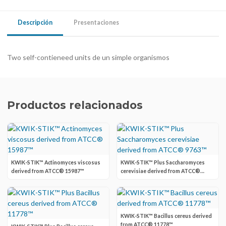
Descripción
Presentaciones
Two self-contieneed units de un simple organismos
Productos relacionados
KWIK-STIK™ Actinomyces viscosus
KWIK-STIK™ Plus Saccharomyces
derived from ATCC® 15987™
cerevisiae derived from ATCC®
9763™
KWIK-STIK™ Bacillus cereus derived
from ATCC® 11778™