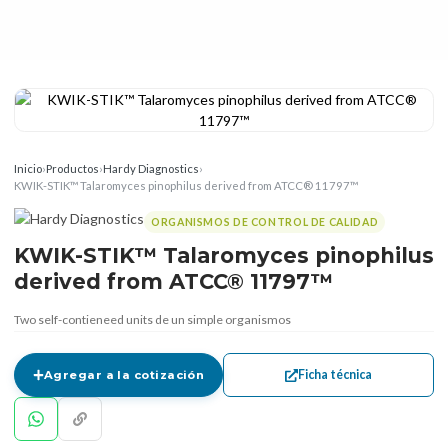
Inicio
›
Productos
›
Hardy Diagnostics
›
KWIK-STIK™ Talaromyces pinophilus derived from ATCC® 11797™
ORGANISMOS DE CONTROL DE CALIDAD
KWIK-STIK™ Talaromyces pinophilus
derived from ATCC® 11797™
Two self-contieneed units de un simple organismos
Ficha técnica
Agregar a la cotización