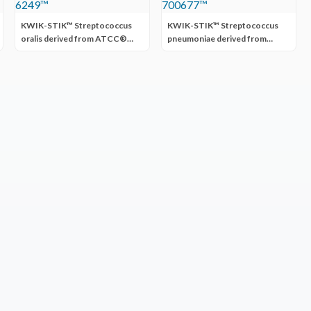
KWIK-STIK™ Streptococcus
KWIK-STIK™ Streptococcus
oralis derived from ATCC®
pneumoniae derived from
6249™
ATCC® 700677™