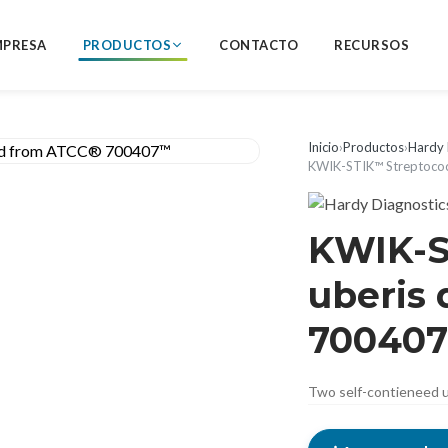
MPRESA
PRODUCTOS
CONTACTO
RECURSOS
Inicio
›
Productos
›
Hardy 
KWIK-STIK™ Streptoco
KWIK-S
uberis
70040
Two self-contieneed u