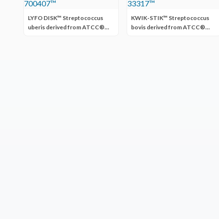
LYFO DISK™ Streptococcus
KWIK-STIK™ Streptococcus
uberis derived from ATCC®
bovis derived from ATCC®
700407™
33317™