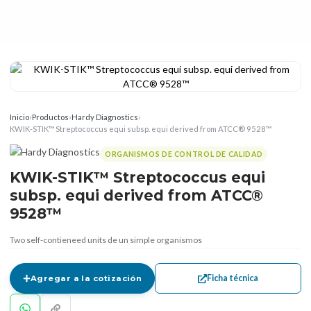
Inicio
›
Productos
›
Hardy Diagnostics
›
KWIK-STIK™ Streptococcus equi subsp. equi derived from ATCC® 9528™
ORGANISMOS DE CONTROL DE CALIDAD
KWIK-STIK™ Streptococcus equi
subsp. equi derived from ATCC®
9528™
Two self-contieneed units de un simple organismos
Ficha técnica
Agregar a la cotización