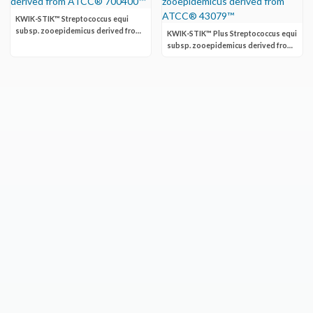
KWIK-STIK™ Streptococcus equi
subsp. zooepidemicus derived from
KWIK-STIK™ Plus Streptococcus equi
ATCC® 700400™
subsp. zooepidemicus derived from
ATCC® 43079™