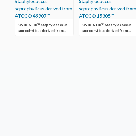
KWIK-STIK™ Staphylococcus
KWIK-STIK™ Staphylococcus
saprophyticus derived from
saprophyticus derived from
ATCC® 49907™
ATCC® 15305™