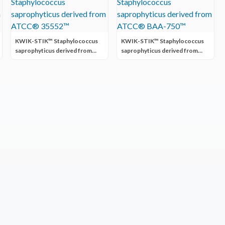
KWIK-STIK™ Staphylococcus
KWIK-STIK™ Staphylococcus
saprophyticus derived from
saprophyticus derived from
ATCC® 35552™
ATCC® BAA-750™