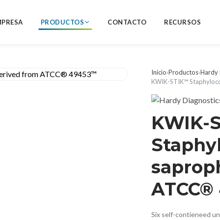
MPRESA
PRODUCTOS
CONTACTO
RECURSOS
Inicio
›
Productos
›
Hardy 
KWIK-STIK™ Staphyloc
KWIK-
Staphy
saprop
ATCC®
Six self-contieneed u