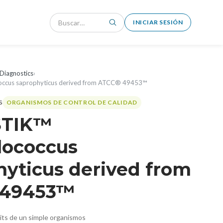
INICIAR SESIÓN
Diagnostics
›
occus saprophyticus derived from ATCC® 49453™
ORGANISMOS DE CONTROL DE CALIDAD
STIK™
lococcus
hyticus derived from
 49453™
nits de un simple organismos