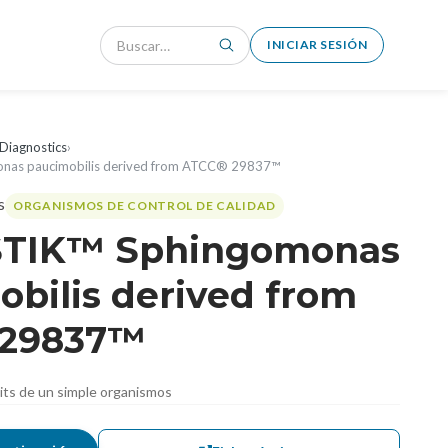
INICIAR SESIÓN
Diagnostics
›
nas paucimobilis derived from ATCC® 29837™
ORGANISMOS DE CONTROL DE CALIDAD
STIK™ Sphingomonas
bilis derived from
 29837™
nits de un simple organismos