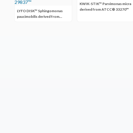
KWIK-STIK™ Parvimonas micra
derived from ATCC® 33270™
LYFO DISK™ Sphingomonas
paucimobilis derived from
ATCC® 29837™