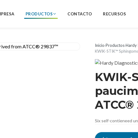
MPRESA
PRODUCTOS
CONTACTO
RECURSOS
Inicio
›
Productos
›
Hardy 
KWIK-STIK™ Sphingomo
KWIK-
paucimo
ATCC®
Six self-contieneed u