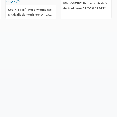
KWIK-STIK™ Proteus mirabilis
derived from ATCC® 29245™
KWIK-STIK™ Porphyromonas
gingivalis derived from ATCC®
33277™