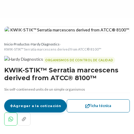
Inicio
›
Productos
›
Hardy Diagnostics
›
KWIK-STIK™ Serratia marcescens derived from ATCC® 8100™
ORGANISMOS DE CONTROL DE CALIDAD
KWIK-STIK™ Serratia marcescens
derived from ATCC® 8100™
Six self-contieneed units de un simple organismos
Ficha técnica
Agregar a la cotización