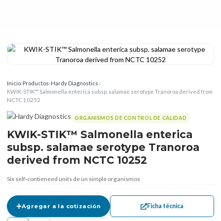
Inicio
›
Productos
›
Hardy Diagnostics
›
KWIK-STIK™ Salmonella enterica subsp. salamae serotype Tranoroa derived from
NCTC 10252
ORGANISMOS DE CONTROL DE CALIDAD
KWIK-STIK™ Salmonella enterica
subsp. salamae serotype Tranoroa
derived from NCTC 10252
Six self-contieneed units de un simple organismos
Ficha técnica
Agregar a la cotización