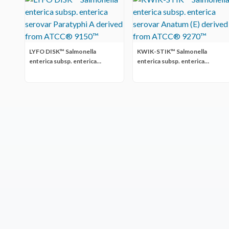
LYFO DISK™ Salmonella
KWIK-STIK™ Salmonella
enterica subsp. enterica
enterica subsp. enterica
serovar Paratyphi A derived
serovar Anatum (E) derived
from ATCC® 9150™
from ATCC® 9270™