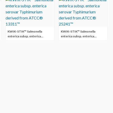
KWIK-STIK™ Salmonella
KWIK-STIK™ Salmonella
enterica subsp. enterica
enterica subsp. enterica
serovar Typhimurium derived
serovar Typhimurium derived
from ATCC® 13311™
from ATCC® 25241™