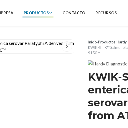
MPRESA
PRODUCTOS
CONTACTO
RECURSOS
Inicio
›
Productos
›
Hardy 
KWIK-STIK™ Salmonella 
9150™
KWIK-S
enteric
serovar
from A