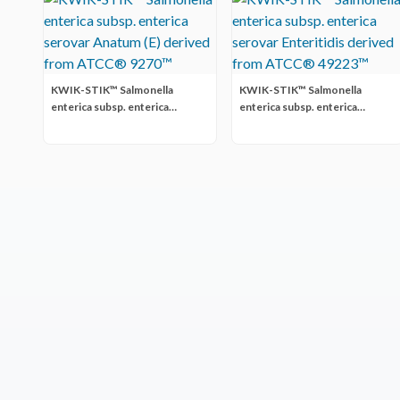
KWIK-STIK™ Salmonella
KWIK-STIK™ Salmonella
enterica subsp. enterica
enterica subsp. enterica
serovar Anatum (E) derived
serovar Enteritidis derived
from ATCC® 9270™
from ATCC® 49223™