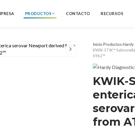
MPRESA
PRODUCTOS
CONTACTO
RECURSOS
Inicio
›
Productos
›
Hardy 
KWIK-STIK™ Salmonella 
6962™
KWIK-S
enteric
serova
from A