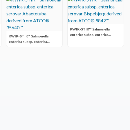
KWIK-STIK™ Salmonella
enterica subsp. enterica
KWIK-STIK™ Salmonella
serovar Bispebjerg derived
enterica subsp. enterica
from ATCC® 9842™
serovar Abaetetuba derived
from ATCC® 35640™