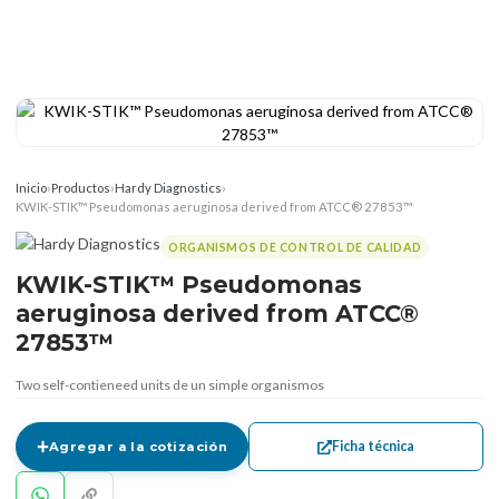
Inicio
›
Productos
›
Hardy Diagnostics
›
KWIK-STIK™ Pseudomonas aeruginosa derived from ATCC® 27853™
ORGANISMOS DE CONTROL DE CALIDAD
KWIK-STIK™ Pseudomonas
aeruginosa derived from ATCC®
27853™
Two self-contieneed units de un simple organismos
Ficha técnica
Agregar a la cotización