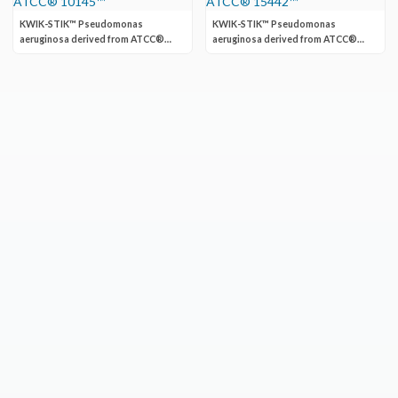
KWIK-STIK™ Pseudomonas
KWIK-STIK™ Pseudomonas
aeruginosa derived from ATCC®
aeruginosa derived from ATCC®
10145™
15442™