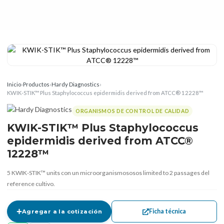
Inicio
›
Productos
›
Hardy Diagnostics
›
KWIK-STIK™ Plus Staphylococcus epidermidis derived from ATCC® 12228™
ORGANISMOS DE CONTROL DE CALIDAD
KWIK-STIK™ Plus Staphylococcus
epidermidis derived from ATCC®
12228™
5 KWIK-STIK™ units con un microorganismososos limited to 2 passages del
reference cultivo.
Ficha técnica
Agregar a la cotización