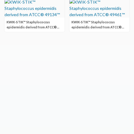
KWIK-STIK™ Staphylococcus
KWIK-STIK™ Staphylococcus
epidermidis derived from ATCC®
epidermidis derived from ATCC®
49134™
49461™