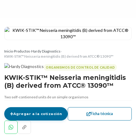
Inicio
›
Productos
›
Hardy Diagnostics
›
KWIK-STIK™ Neisseria meningitidis (B) derived from ATCC® 13090™
ORGANISMOS DE CONTROL DE CALIDAD
KWIK-STIK™ Neisseria meningitidis
(B) derived from ATCC® 13090™
Two self-contieneed units de un simple organismos
Ficha técnica
Agregar a la cotización