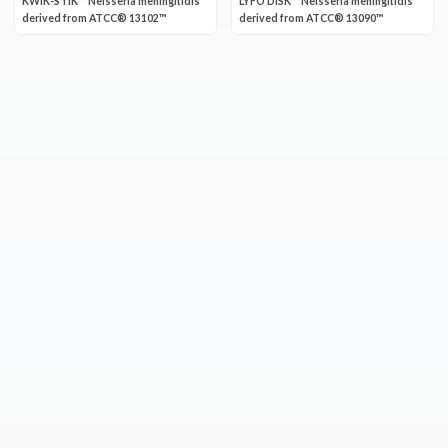
KWIK-STIK™ Neisseria meningitidis
LYFO DISK™ Neisseria meningitidis
derived from ATCC® 13102™
derived from ATCC® 13090™