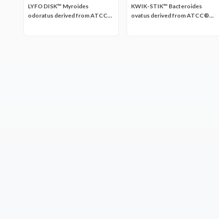
LYFO DISK™ Myroides
KWIK-STIK™ Bacteroides
odoratus derived from ATCC®
ovatus derived from ATCC®
4651™
8483™