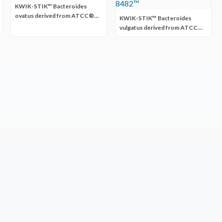
KWIK-STIK™ Bacteroides
ovatus derived from ATCC®
KWIK-STIK™ Bacteroides
BAA-1304™
vulgatus derived from ATCC®
8482™