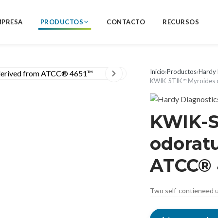
MPRESA
PRODUCTOS
CONTACTO
RECURSOS
Inicio
›
Productos
›
Hardy 
KWIK-STIK™ Myroides 
KWIK-S
odorat
ATCC®
Two self-contieneed u