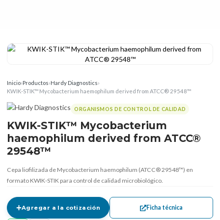
Inicio
›
Productos
›
Hardy Diagnostics
›
KWIK-STIK™ Mycobacterium haemophilum derived from ATCC® 29548™
ORGANISMOS DE CONTROL DE CALIDAD
KWIK-STIK™ Mycobacterium
haemophilum derived from ATCC®
29548™
Cepa liofilizada de Mycobacterium haemophilum (ATCC® 29548™) en
formato KWIK-STIK para control de calidad microbiológico.
Ficha técnica
Agregar a la cotización