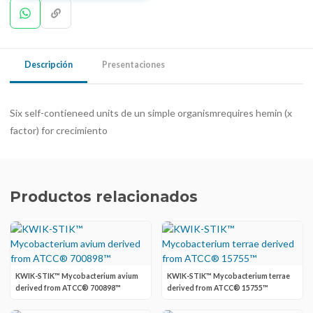
Descripción
Presentaciones
Six self-contieneed units de un simple organismrequires hemin (x
factor) for crecimiento
Productos relacionados
KWIK-STIK™ Mycobacterium avium
KWIK-STIK™ Mycobacterium terrae
derived from ATCC® 700898™
derived from ATCC® 15755™