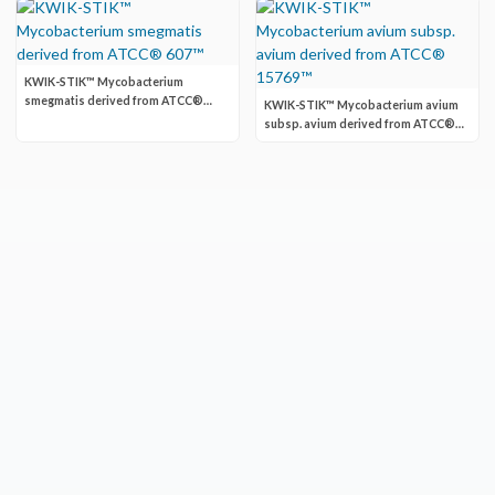
KWIK-STIK™ Mycobacterium
smegmatis derived from ATCC®
KWIK-STIK™ Mycobacterium avium
607™
subsp. avium derived from ATCC®
15769™