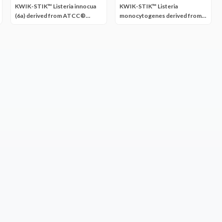
KWIK-STIK™ Listeria innocua
KWIK-STIK™ Listeria
(6a) derived from ATCC®
monocytogenes derived from
33090™
ATCC® 7644™