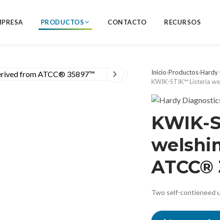
MPRESA
PRODUCTOS
CONTACTO
RECURSOS
Inicio
›
Productos
›
Hardy 
KWIK-STIK™ Listeria w
KWIK-S
welshi
ATCC®
Two self-contieneed u