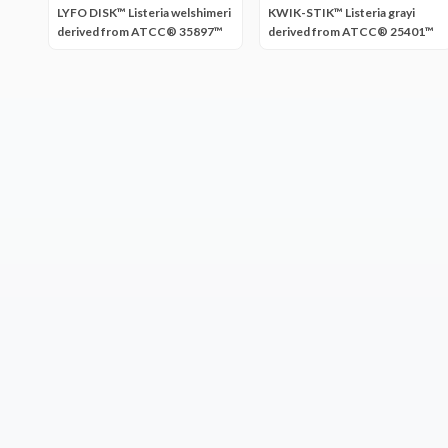
LYFO DISK™ Listeria welshimeri
KWIK-STIK™ Listeria grayi
derived from ATCC® 35897™
derived from ATCC® 25401™