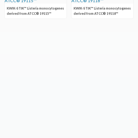
KWIK-STIK™ Listeria monocytogenes
KWIK-STIK™ Listeria monocytogenes
derived from ATCC® 19115™
derived from ATCC® 19118™