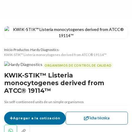
Inicio
›
Productos
›
Hardy Diagnostics
›
KWIK-STIK™ Listeria monocytogenes derived from ATCC® 19114™
ORGANISMOS DE CONTROL DE CALIDAD
KWIK-STIK™ Listeria
monocytogenes derived from
ATCC® 19114™
Six self-contieneed units de un simple organismos
Ficha técnica
Agregar a la cotización