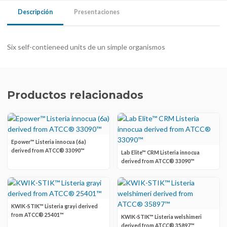
Descripción
Presentaciones
Six self-contieneed units de un simple organismos
Productos relacionados
Epower™ Listeria innocua (6a)
derived from ATCC® 33090™
Lab Elite™ CRM Listeria innocua
derived from ATCC® 33090™
KWIK-STIK™ Listeria grayi derived
from ATCC® 25401™
KWIK-STIK™ Listeria welshimeri
derived from ATCC® 35897™