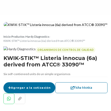
Inicio
›
Productos
›
Hardy Diagnostics
›
KWIK-STIK™ Listeria innocua (6a) derived from ATCC® 33090™
ORGANISMOS DE CONTROL DE CALIDAD
KWIK-STIK™ Listeria innocua (6a)
derived from ATCC® 33090™
Six self-contieneed units de un simple organismos
Ficha técnica
Agregar a la cotización