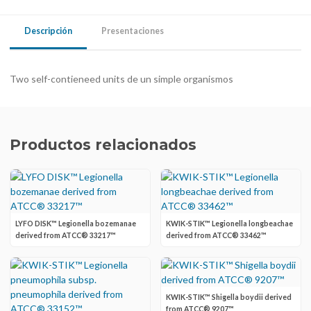
Descripción
Presentaciones
Two self-contieneed units de un simple organismos
Productos relacionados
LYFO DISK™ Legionella bozemanae
KWIK-STIK™ Legionella longbeachae
derived from ATCC® 33217™
derived from ATCC® 33462™
KWIK-STIK™ Shigella boydii derived
from ATCC® 9207™