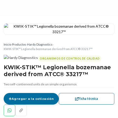
Inicio
›
Productos
›
Hardy Diagnostics
›
KWIK-STIK™ Legionella bozemanae derived from ATCC® 33217™
ORGANISMOS DE CONTROL DE CALIDAD
KWIK-STIK™ Legionella bozemanae
derived from ATCC® 33217™
Two self-contieneed units de un simple organismos
Ficha técnica
Agregar a la cotización