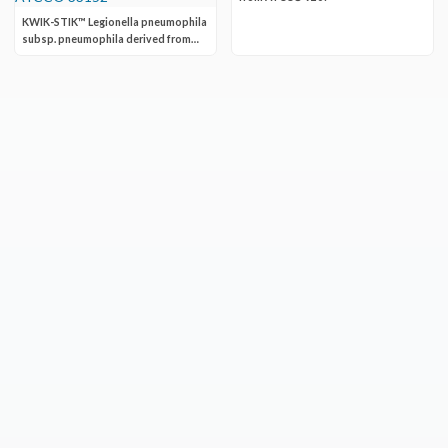
KWIK-STIK™ Legionella pneumophila
subsp. pneumophila derived from
ATCC® 33152™