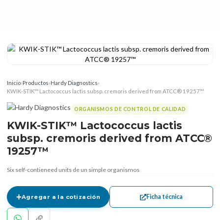
Inicio
›
Productos
›
Hardy Diagnostics
›
KWIK-STIK™ Lactococcus lactis subsp. cremoris derived from ATCC® 19257™
ORGANISMOS DE CONTROL DE CALIDAD
KWIK-STIK™ Lactococcus lactis
subsp. cremoris derived from ATCC®
19257™
Six self-contieneed units de un simple organismos
Ficha técnica
Agregar a la cotización