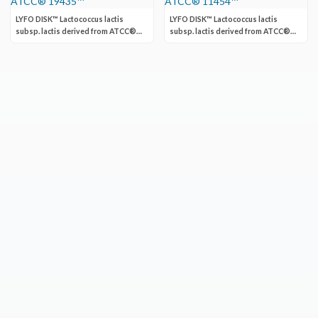
LYFO DISK™ Lactococcus lactis
LYFO DISK™ Lactococcus lactis
subsp. lactis derived from ATCC®
subsp. lactis derived from ATCC®
19435™
11454™