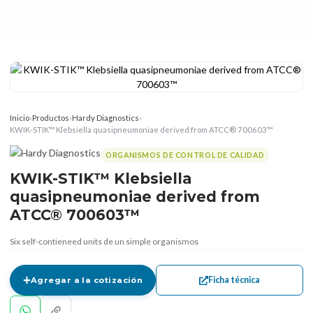
Inicio
›
Productos
›
Hardy Diagnostics
›
KWIK-STIK™ Klebsiella quasipneumoniae derived from ATCC® 700603™
ORGANISMOS DE CONTROL DE CALIDAD
KWIK-STIK™ Klebsiella
quasipneumoniae derived from
ATCC® 700603™
Six self-contieneed units de un simple organismos
Ficha técnica
Agregar a la cotización