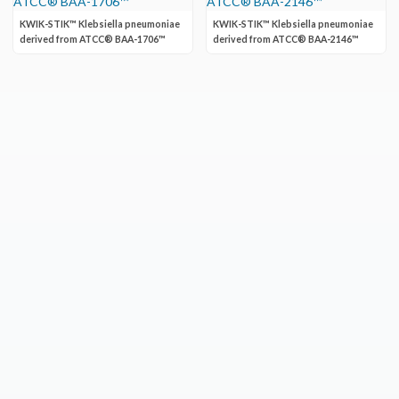
KWIK-STIK™ Klebsiella pneumoniae
KWIK-STIK™ Klebsiella pneumoniae
derived from ATCC® BAA-1706™
derived from ATCC® BAA-2146™