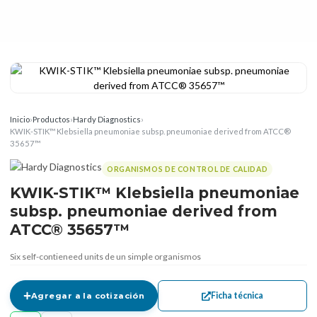
Inicio
›
Productos
›
Hardy Diagnostics
›
KWIK-STIK™ Klebsiella pneumoniae subsp. pneumoniae derived from ATCC®
35657™
ORGANISMOS DE CONTROL DE CALIDAD
KWIK-STIK™ Klebsiella pneumoniae
subsp. pneumoniae derived from
ATCC® 35657™
Six self-contieneed units de un simple organismos
Ficha técnica
Agregar a la cotización