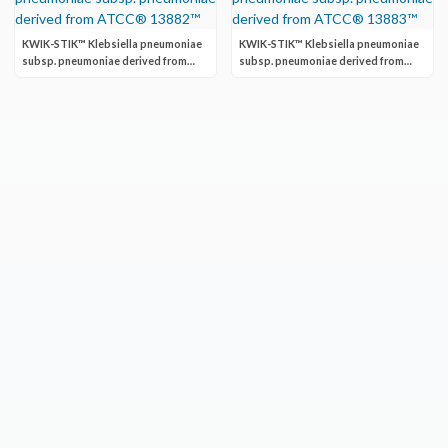
KWIK-STIK™ Klebsiella pneumoniae
KWIK-STIK™ Klebsiella pneumoniae
subsp. pneumoniae derived from
subsp. pneumoniae derived from
ATCC® 13882™
ATCC® 13883™