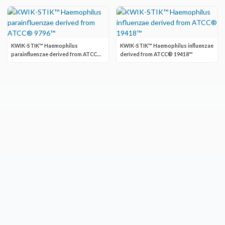
KWIK-STIK™ Haemophilus
KWIK-STIK™ Haemophilus influenzae
parainfluenzae derived from ATCC®
derived from ATCC® 19418™
9796™