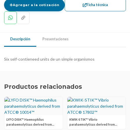
Ficha técnica
Agregar a la cotización
Descripción
Presentaciones
Six self-contieneed units de un simple organismos
Productos relacionados
LYFO DISK™ Haemophilus
KWIK-STIK™ Vibrio
parahaemolyticus derived from
parahaemolyticus derived from
ATCC® 10014™
ATCC® 17802™