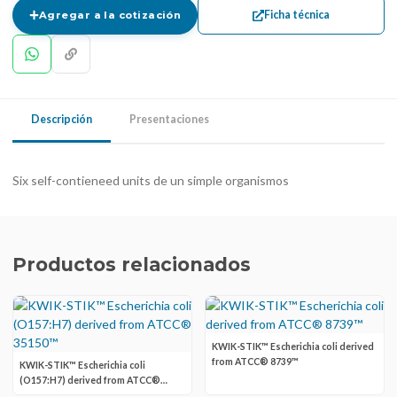
Ficha técnica
Agregar a la cotización
Descripción
Presentaciones
Six self-contieneed units de un simple organismos
Productos relacionados
KWIK-STIK™ Escherichia coli derived
from ATCC® 8739™
KWIK-STIK™ Escherichia coli
(O157:H7) derived from ATCC®
35150™