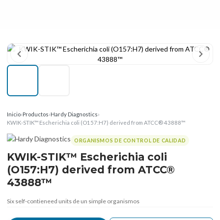
Inicio
›
Productos
›
Hardy Diagnostics
›
KWIK-STIK™ Escherichia coli (O157:H7) derived from ATCC® 43888™
ORGANISMOS DE CONTROL DE CALIDAD
KWIK-STIK™ Escherichia coli
(O157:H7) derived from ATCC®
43888™
Six self-contieneed units de un simple organismos