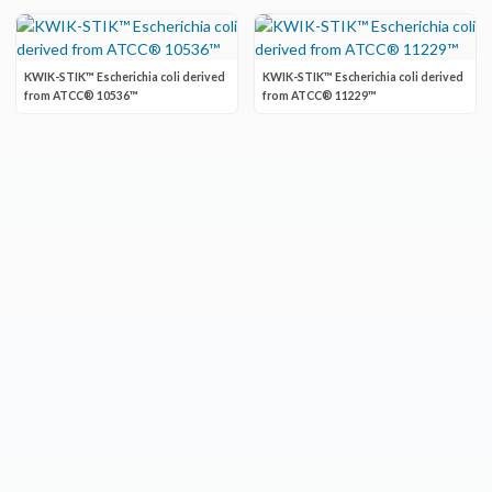
KWIK-STIK™ Escherichia coli derived
KWIK-STIK™ Escherichia coli derived
from ATCC® 10536™
from ATCC® 11229™