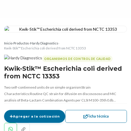
Inicio
›
Productos
›
Hardy Diagnostics
›
Kwik-Stik™ Escherichia coli derived from NCTC 13353
ORGANISMOS DE CONTROL DE CALIDAD
Kwik-Stik™ Escherichia coli derived
from NCTC 13353
Two self-contieneed units de un simple organismStrain
Characteristics:Routine QC strain for difusión en discosososo and MIC
análisis of Beta-Lactam Combination Agents per CLSI M100-35th Edb…
Ficha técnica
Agregar a la cotización