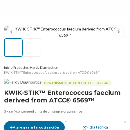
Inicio
›
Productos
›
Hardy Diagnostics
›
KWIK-STIK™ Enterococcus faecium derived from ATCC® 6569™
ORGANISMOS DE CONTROL DE CALIDAD
KWIK-STIK™ Enterococcus faecium
derived from ATCC® 6569™
Six self-contieneed units de un simple organismos
Ficha técnica
Agregar a la cotización