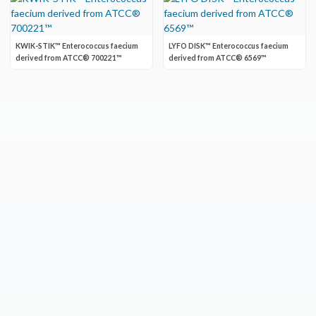
KWIK-STIK™ Enterococcus faecium
LYFO DISK™ Enterococcus faecium
derived from ATCC® 700221™
derived from ATCC® 6569™