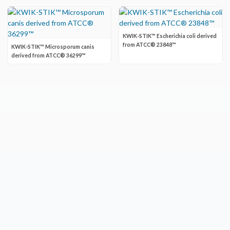
KWIK-STIK™ Escherichia coli derived
from ATCC® 23848™
KWIK-STIK™ Microsporum canis
derived from ATCC® 36299™