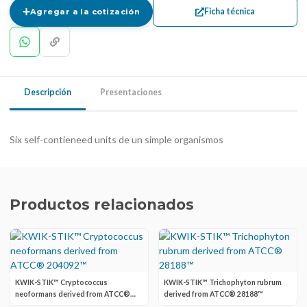
Ficha técnica
Agregar a la cotización
Descripción
Presentaciones
Six self-contieneed units de un simple organismos
Productos relacionados
KWIK-STIK™ Cryptococcus
KWIK-STIK™ Trichophyton rubrum
neoformans derived from ATCC®
derived from ATCC® 28188™
204092™