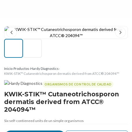
Inicio
›
Productos
›
Hardy Diagnostics
›
KWIK-STIK™ Cutaneotrichosporon dermatis derived from ATCC® 204094™
ORGANISMOS DE CONTROL DE CALIDAD
KWIK-STIK™ Cutaneotrichosporon
dermatis derived from ATCC®
204094™
Six self-contieneed units de un simple organismos