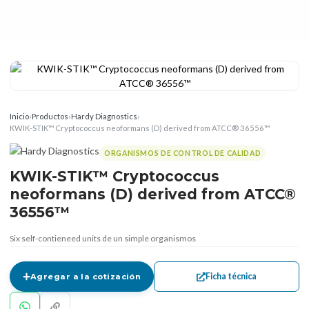
Inicio
›
Productos
›
Hardy Diagnostics
›
KWIK-STIK™ Cryptococcus neoformans (D) derived from ATCC® 36556™
ORGANISMOS DE CONTROL DE CALIDAD
KWIK-STIK™ Cryptococcus
neoformans (D) derived from ATCC®
36556™
Six self-contieneed units de un simple organismos
Ficha técnica
Agregar a la cotización