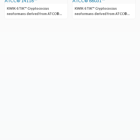
KWIK-STIK™ Cryptococcus
KWIK-STIK™ Cryptococcus
neoformans derived from ATCC®
neoformans derived from ATCC®
14116™
66031™