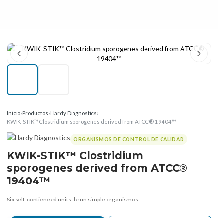
Inicio
›
Productos
›
Hardy Diagnostics
›
KWIK-STIK™ Clostridium sporogenes derived from ATCC® 19404™
ORGANISMOS DE CONTROL DE CALIDAD
KWIK-STIK™ Clostridium
sporogenes derived from ATCC®
19404™
Six self-contieneed units de un simple organismos