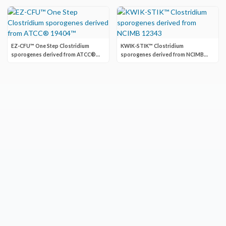
EZ-CFU™ One Step Clostridium
KWIK-STIK™ Clostridium
sporogenes derived from ATCC®
sporogenes derived from NCIMB
19404™
12343