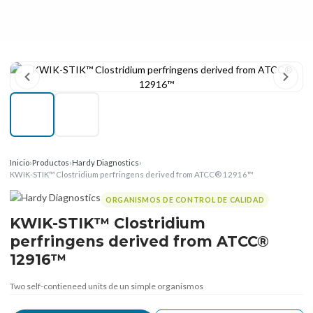
Inicio
›
Productos
›
Hardy Diagnostics
›
KWIK-STIK™ Clostridium perfringens derived from ATCC® 12916™
ORGANISMOS DE CONTROL DE CALIDAD
KWIK-STIK™ Clostridium
perfringens derived from ATCC®
12916™
Two self-contieneed units de un simple organismos