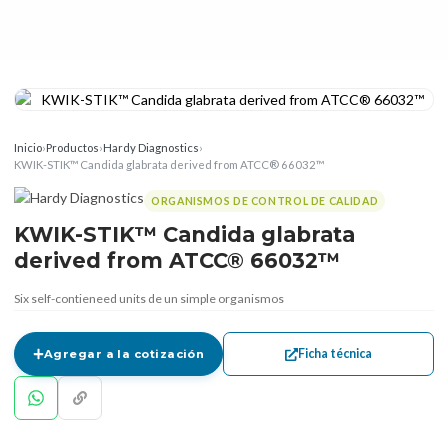
Inicio
›
Productos
›
Hardy Diagnostics
›
KWIK-STIK™ Candida glabrata derived from ATCC® 66032™
ORGANISMOS DE CONTROL DE CALIDAD
KWIK-STIK™ Candida glabrata
derived from ATCC® 66032™
Six self-contieneed units de un simple organismos
Ficha técnica
Agregar a la cotización