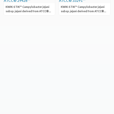
KWIK-STIK™ Campylobacter jejuni
KWIK-STIK™ Campylobacter jejuni
subsp. jejuni derived from ATCC®
subsp. jejuni derived from ATCC®
29428™
33291™