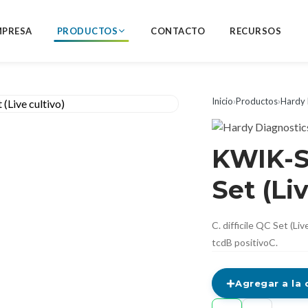
MPRESA
PRODUCTOS
CONTACTO
RECURSOS
Inicio
›
Productos
›
Hardy 
KWIK-ST
Set (Liv
C. difficile QC Set (Li
tcdB positivoC.
Agregar a la 