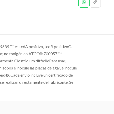
C® 9689™* es tcdA positivo, tcdB positivoC.
ivo; no toxigénico.ATCC® 700057™*
mente Clostridium difficilePara usar,
hisopos e inocule las placas de agar, e inocule
heid®. Cada envío incluye un certificado de
e realizan directamente del fabricante. Se