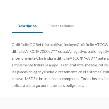
Descripción
Presentaciones
C. difficile QC Set (Live cultivo) incluye:C. difficile ATC
difficile ATCC® 700057™* es tcdA negativo, tcdB negat
anteriormente Clostridium difficileATCC® 9689™* anterior
simplemente triture la ampolla rehidratante, mezcle, retire 
las placas de agar y úselas directamente en el sistema Cep
ensayo, MSDS e instrucciones completas. Todos los envíos s
aplicará un cargo por materiales peligrosos.