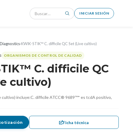
INICIAR SESIÓN
Diagnostics
›
KWIK-STIK™ C. difficile QC Set (Live cultivo)
ORGANISMOS DE CONTROL DE CALIDAD
IK™ C. difficile QC
e cultivo)
ve cultivo) incluye:C. difficile ATCC® 9689™* es tcdA positivo,
Ficha técnica
cotización