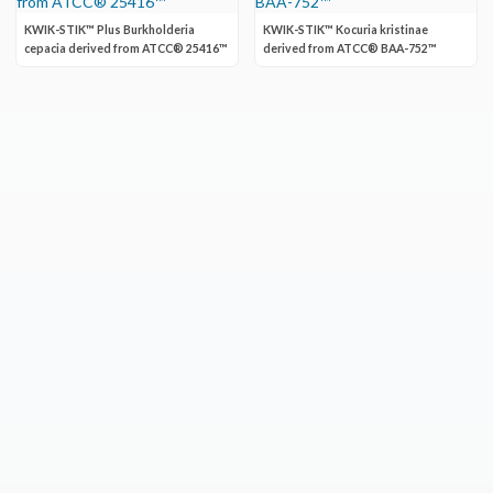
KWIK-STIK™ Plus Burkholderia
KWIK-STIK™ Kocuria kristinae
cepacia derived from ATCC® 25416™
derived from ATCC® BAA-752™