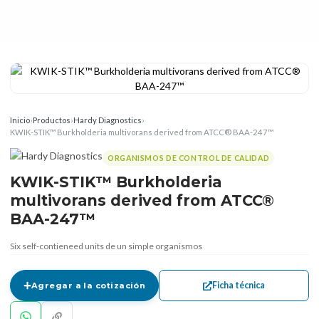
Inicio
›
Productos
›
Hardy Diagnostics
›
KWIK-STIK™ Burkholderia multivorans derived from ATCC® BAA-247™
ORGANISMOS DE CONTROL DE CALIDAD
KWIK-STIK™ Burkholderia
multivorans derived from ATCC®
BAA-247™
Six self-contieneed units de un simple organismos
Ficha técnica
Agregar a la cotización