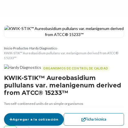
Inicio
›
Productos
›
Hardy Diagnostics
›
KWIK-STIK™ Aureobasidium pullulans var. melanigenum derived from ATCC®
15233™
ORGANISMOS DE CONTROL DE CALIDAD
KWIK-STIK™ Aureobasidium
pullulans var. melanigenum derived
from ATCC® 15233™
Two self-contieneed units de un simple organismos
Ficha técnica
Agregar a la cotización