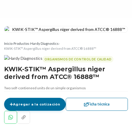
Inicio
›
Productos
›
Hardy Diagnostics
›
KWIK-STIK™ Aspergillus niger derived from ATCC® 16888™
ORGANISMOS DE CONTROL DE CALIDAD
KWIK-STIK™ Aspergillus niger
derived from ATCC® 16888™
Two self-contieneed units de un simple organismos
Ficha técnica
Agregar a la cotización