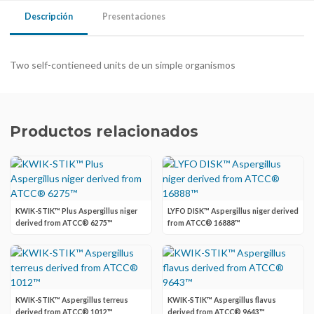
Descripción
Presentaciones
Two self-contieneed units de un simple organismos
Productos relacionados
KWIK-STIK™ Plus Aspergillus niger
LYFO DISK™ Aspergillus niger derived
derived from ATCC® 6275™
from ATCC® 16888™
KWIK-STIK™ Aspergillus terreus
KWIK-STIK™ Aspergillus flavus
derived from ATCC® 1012™
derived from ATCC® 9643™