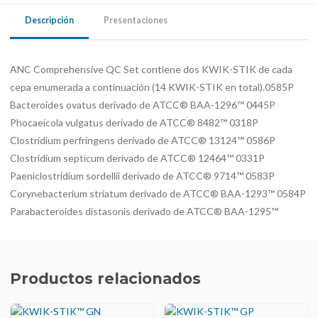
Descripción
Presentaciones
ANC Comprehensive QC Set contiene dos KWIK-STIK de cada
cepa enumerada a continuación (14 KWIK-STIK en total).0585P
Bacteroides ovatus derivado de ATCC® BAA-1296™ 0445P
Phocaeicola vulgatus derivado de ATCC® 8482™ 0318P
Clostridium perfringens derivado de ATCC® 13124™ 0586P
Clostridium septicum derivado de ATCC® 12464™ 0331P
Paeniclostridium sordellii derivado de ATCC® 9714™ 0583P
Corynebacterium striatum derivado de ATCC® BAA-1293™ 0584P
Parabacteroides distasonis derivado de ATCC® BAA-1295™
Productos relacionados