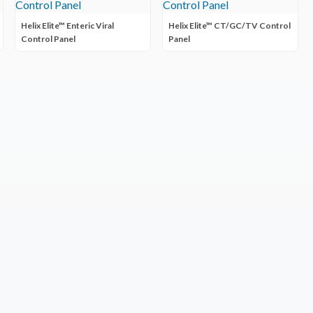
Helix Elite™ Enteric Viral
Helix Elite™ CT/GC/TV Control
Control Panel
Panel