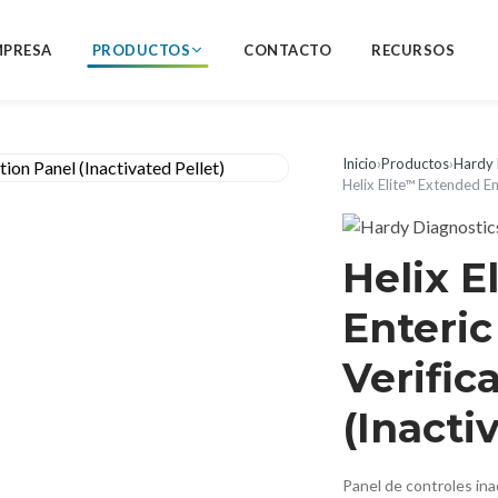
MPRESA
PRODUCTOS
CONTACTO
RECURSOS
Inicio
›
Productos
›
Hardy 
Helix Elite™ Extended Ent
Helix E
Enteric
Verific
(Inacti
Panel de controles ina