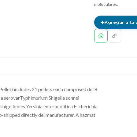
moleculares.
Agregar a la 
Pellet) includes 21 pellets each comprised del 8
ca serovarTyphimurium Shigella sonnei
higelloides Yersinia enterocolitica Escherichia
p-shipped directly del manufacturer. A hazmat