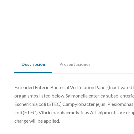
Descripción
Presentaciones
Extended Enteric Bacterial Verification Panel (Inactivated 
organismos listed below:Salmonella enterica subsp. enteri
Escherichia coli (STEC) Campylobacter jejuni Plesiomonas s
coli (ETEC) Vibrio parahaemolyticus All shipments are dro
charge will be applied.