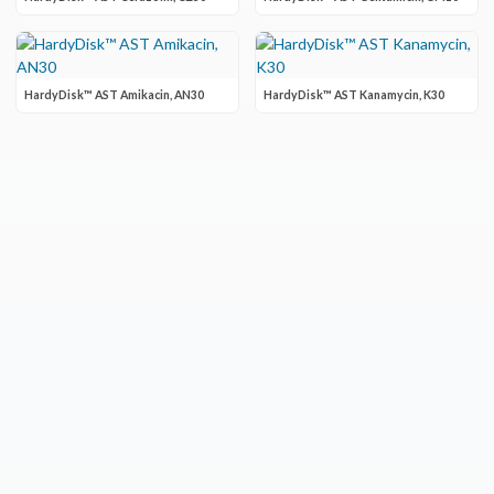
HardyDisk™ AST Amikacin, AN30
HardyDisk™ AST Kanamycin, K30