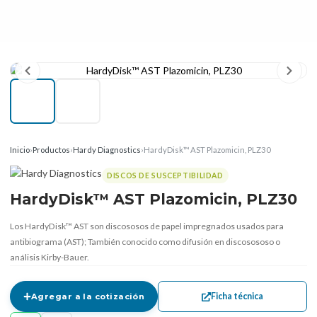
Inicio
›
Productos
›
Hardy Diagnostics
›
HardyDisk™ AST Plazomicin, PLZ30
DISCOS DE SUSCEPTIBILIDAD
HardyDisk™ AST Plazomicin, PLZ30
Los HardyDisk™ AST son discososos de papel impregnados usados ​​para
antibiograma (AST); También conocido como difusión en discosososo o
análisis Kirby-Bauer.
Ficha técnica
Agregar a la cotización