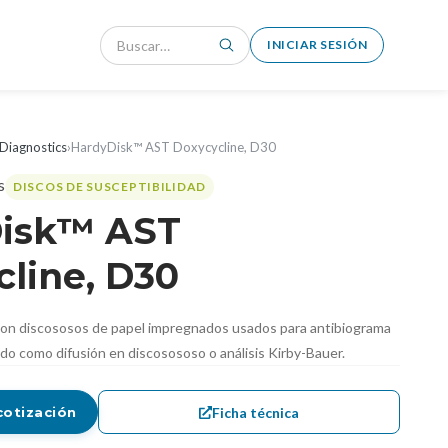
INICIAR SESIÓN
Diagnostics
›
HardyDisk™ AST Doxycycline, D30
DISCOS DE SUSCEPTIBILIDAD
isk™ AST
line, D30
n discososos de papel impregnados usados ​​para antibiograma
do como difusión en discosososo o análisis Kirby-Bauer.
Ficha técnica
cotización