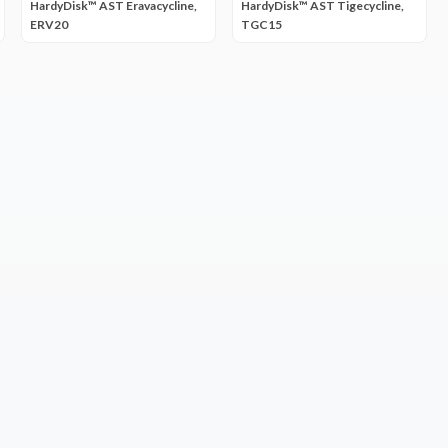
HardyDisk™ AST Eravacycline,
HardyDisk™ AST Tigecycline,
ERV20
TGC15