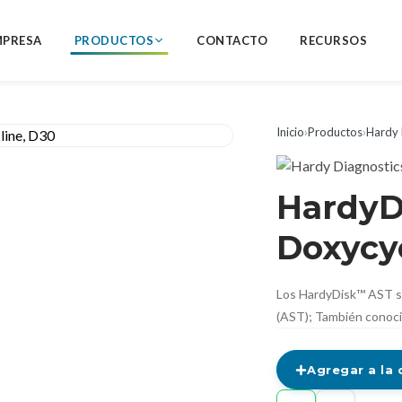
MPRESA
PRODUCTOS
CONTACTO
RECURSOS
Inicio
›
Productos
›
Hardy 
HardyD
Doxycyc
Los HardyDisk™ AST so
(AST); También conoci
Agregar a la 