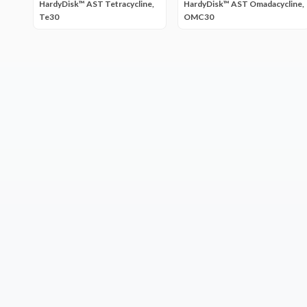
HardyDisk™ AST Tetracycline,
HardyDisk™ AST Omadacycline,
Te30
OMC30