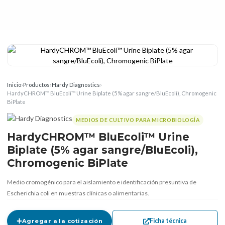
Inicio
›
Productos
›
Hardy Diagnostics
›
HardyCHROM™ BluEcoli™ Urine Biplate (5% agar sangre/BluEcoli), Chromogenic
BiPlate
MEDIOS DE CULTIVO PARA MICROBIOLOGÍA
HardyCHROM™ BluEcoli™ Urine
Biplate (5% agar sangre/BluEcoli),
Chromogenic BiPlate
Medio cromogénico para el aislamiento e identificación presuntiva de
Escherichia coli en muestras clínicas o alimentarias.
Ficha técnica
Agregar a la cotización