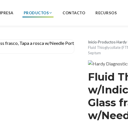
MPRESA
PRODUCTOS
CONTACTO
RECURSOS
Inicio
›
Productos
›
Hardy 
Fluid Thioglycollate (F
Septum
Fluid T
w/Indic
Glass f
w/Need