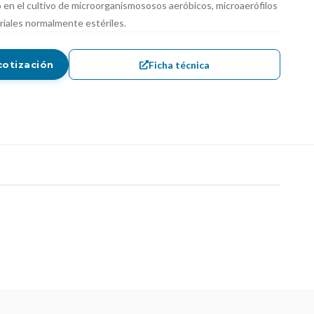
en el cultivo de microorganismososos aeróbicos, microaerófilos
riales normalmente estériles.
Ficha técnica
cotización