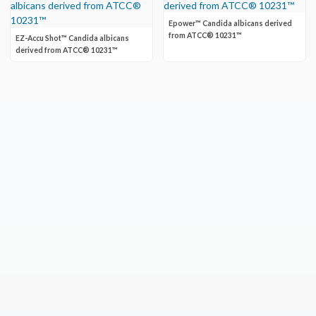
Epower™ Candida albicans derived
from ATCC® 10231™
EZ-Accu Shot™ Candida albicans
derived from ATCC® 10231™