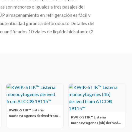
s son menores o iguales a tres pasajes del
/JP almacenamiento en refrigeración es fácil y
autenticidad garantía del producto Detalles del
uantificados 10 viales de líquido hidratante (2
KWIK-STIK™ Listeria
monocytogenes derived from
KWIK-STIK™ Listeria
ATCC® 19115™
monocytogenes (4b) derived
from ATCC® 19115™