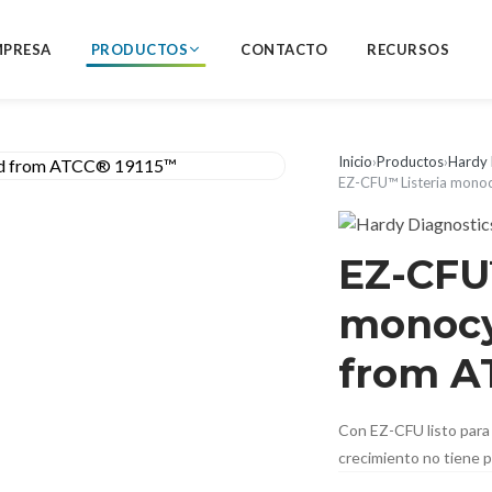
MPRESA
PRODUCTOS
CONTACTO
RECURSOS
Inicio
›
Productos
›
Hardy 
EZ-CFU™ Listeria mon
EZ-CFU
monocy
from A
Con EZ-CFU listo para 
crecimiento no tiene p