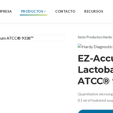
MPRESA
PRODUCTOS
CONTACTO
RECURSOS
Inicio
›
Productos
›
Hardy 
EZ-Acc
Lactob
ATCC®
Quantitative microorg
0.1 ml of hydrated sus