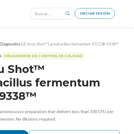
INICIAR SESIÓN
Diagnostics
›
EZ-Accu Shot™ Lactobacillus fermentum ATCC® 9338™
ORGANISMOS DE CONTROL DE CALIDAD
u Shot™
acillus fermentum
 9338™
anismososos preparation that delivers less than 100 CFU per
pension. No dilutions required.