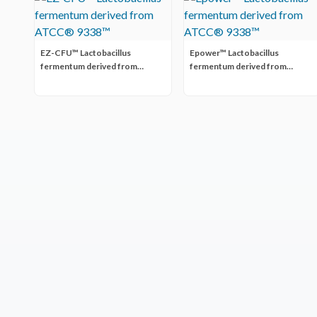
EZ-CFU™ Lactobacillus
Epower™ Lactobacillus
fermentum derived from
fermentum derived from
ATCC® 9338™
ATCC® 9338™