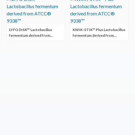
LYFO DISK™ Lactobacillus
KWIK-STIK™ Plus Lactobacillus
fermentum derived from
fermentum derived from
ATCC® 9338™
ATCC® 9338™