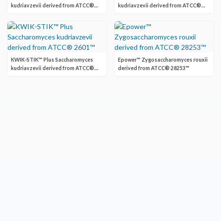
kudriavzevii derived from ATCC®
kudriavzevii derived from ATCC®
2601™
2601™
KWIK-STIK™ Plus Saccharomyces
Epower™ Zygosaccharomyces rouxii
kudriavzevii derived from ATCC®
derived from ATCC® 28253™
2601™