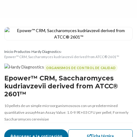
Inicio
›
Productos
›
Hardy Diagnostics
›
Epower™ CRM, Saccharomyces kudriavzevii derived from ATCC® 2601™
ORGANISMOS DE CONTROL DE CALIDAD
Epower™ CRM, Saccharomyces
kudriavzevii derived from ATCC®
2601™
10 pellets de un simple microorganismososos con un predetermined
quantitative assayMean Assay Value: 1.0-9.9E+03 CFU per pellet; Formerly
Saccharomyces cerevisiae
Ficha técnica
Agregar a la cotización