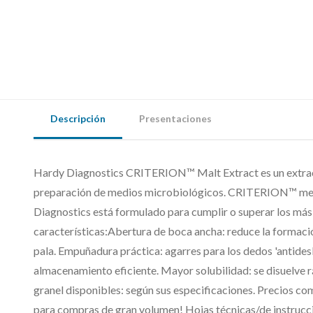
Descripción
Presentaciones
Hardy Diagnostics CRITERION™ Malt Extract es un extract
preparación de medios microbiológicos. CRITERION™ med
Diagnostics está formulado para cumplir o superar los más
características:Abertura de boca ancha: reduce la formación
pala. Empuñadura práctica: agarres para los dedos 'antidesl
almacenamiento eficiente. Mayor solubilidad: se disuelve 
granel disponibles: según sus especificaciones. Precios co
para compras de gran volumen! Hojas técnicas/de instruc