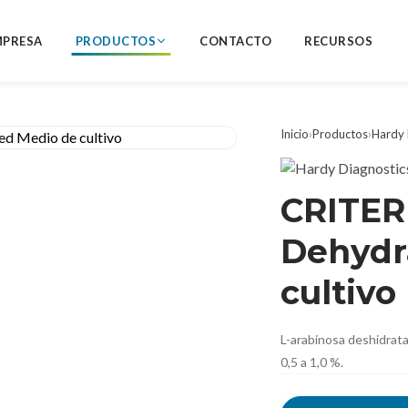
MPRESA
PRODUCTOS
CONTACTO
RECURSOS
Inicio
›
Productos
›
Hardy 
CRITER
Dehydr
cultivo
L-arabinosa deshidrata
0,5 a 1,0 %.